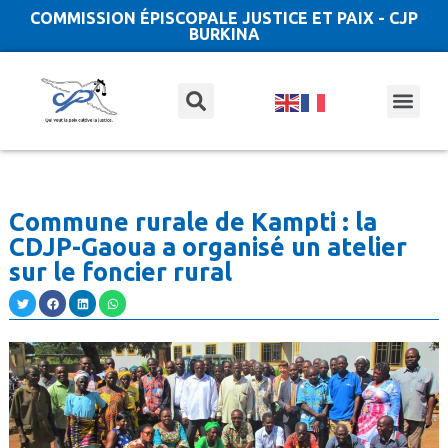
COMMISSION ÉPISCOPALE JUSTICE ET PAIX - CJP
BURKINA
Commune rurale de Kampti : la
CDJP-Gaoua a organisé un atelier
sur le foncier rural