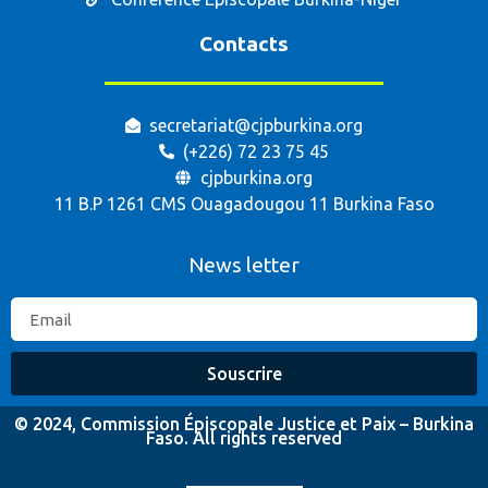
Contacts
secretariat@cjpburkina.org
(+226) 72 23 75 45
cjpburkina.org
11 B.P 1261 CMS Ouagadougou 11 Burkina Faso
News letter
Souscrire
© 2024, Commission Épiscopale Justice et Paix – Burkina
Faso. All rights reserved